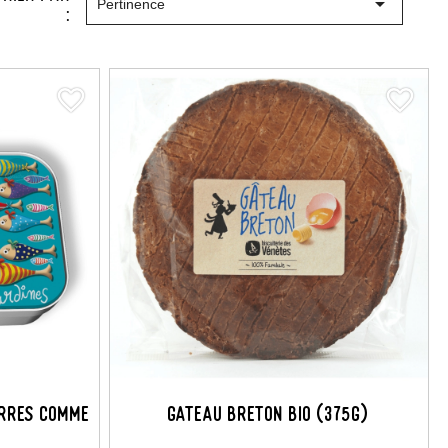

Pertinence
:
favorite_border
favorite_border
ERRES COMME
GATEAU BRETON BIO (375G)
)