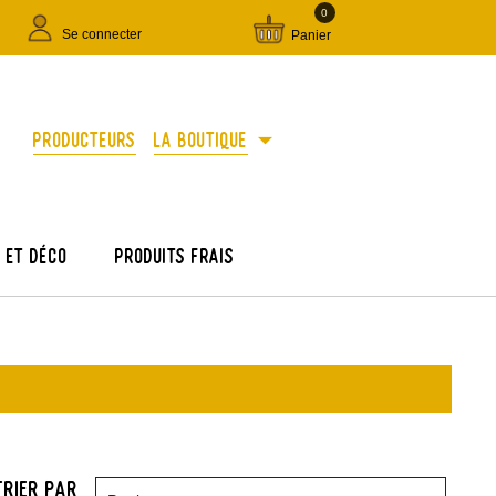
0
Se connecter
Panier
arrow_drop_down
Producteurs
La boutique
e et déco
Produits frais
Trier par