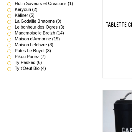
Hutin Saveurs et Créations
(1)
Keryoun
(2)
Kâliner
(5)
La Godaille Bretonne
(9)
Tablette C
Le bonheur des Ogres
(3)
Mademoiselle Breizh
(14)
Maison d'Armorine
(19)
Maison Lefebvre
(3)
Pates Le Ruyet
(3)
Pikou Panez
(7)
Ty Pesked
(6)
Ty t'Oeuf Bio
(4)