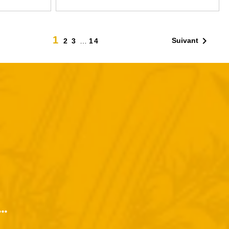
1

Suivant
2
3
…
14
..