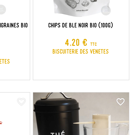
igraines Bio
CHIPS DE BLE NOIR BIO (100G)
Prix
4,20 €
TTC
Biscuiterie des Venetes
netes
favorite_border
favorite_border