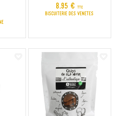
Prix
8,95 €
TTC
Biscuiterie des Venetes
ne
favorite_border
favorite_border