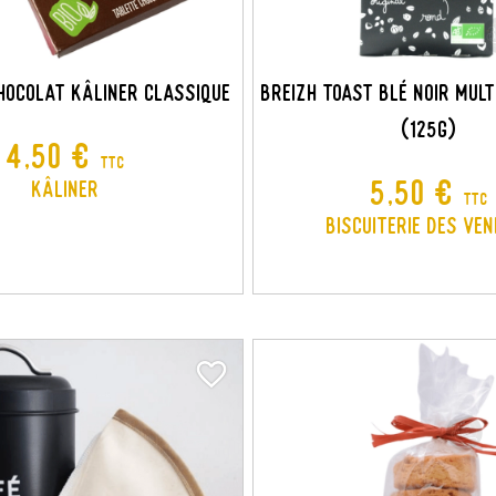
hocolat Kâliner Classique
Breizh Toast Blé Noir Mult
(125g)
Prix
4,50 €
TTC
Prix
5,50 €
Kâliner
TTC
Biscuiterie des Ve
favorite_border