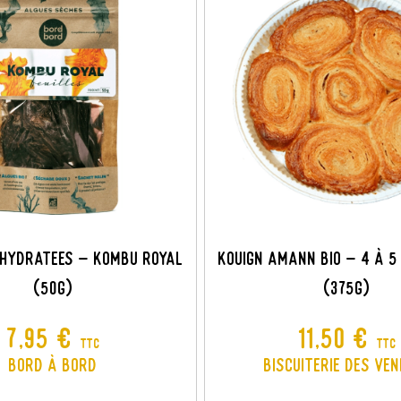
SHYDRATEES - KOMBU ROYAL
KOUIGN AMANN BIO - 4 À 5
(50G)
(375G)
Prix
Prix
7,95 €
11,50 €
TTC
TTC
Bord à Bord
Biscuiterie des Ve