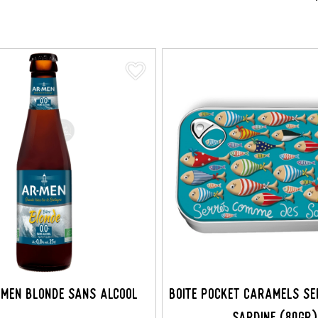
favorite_border
-MEN BLONDE SANS ALCOOL
BOITE POCKET CARAMELS S
SARDINE (80GR