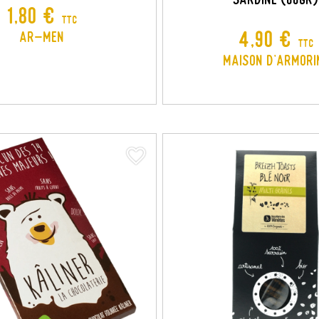
Prix
1,80 €
TTC
Prix
4,90 €
Ar-Men
TTC
Maison d'Armori
favorite_border