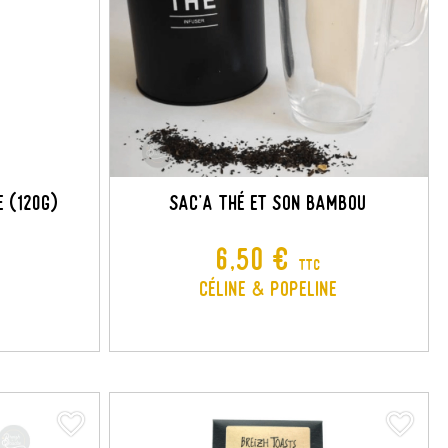
×
×
×
×
 (120G)
SAC'A THÉ ET SON BAMBOU
Prix
6,50 €
TTC
Céline & Popeline
favorite_border
favorite_border