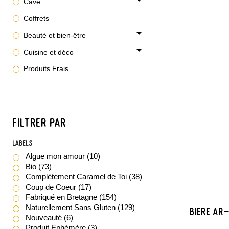
Cave
Coffrets
arrow_drop_down
Beauté et bien-être
arrow_drop_down
Cuisine et déco
Produits Frais
FILTRER PAR
Labels
Algue mon amour
(10)
Bio
(73)
Complètement Caramel de Toi
(38)
Coup de Coeur
(17)
Fabriqué en Bretagne
(154)
Naturellement Sans Gluten
(129)
BIERE AR
Nouveauté
(6)
Produit Ephémère
(3)