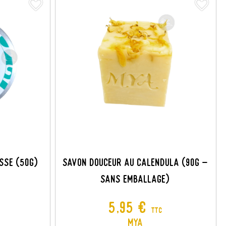
favorite_border
favorite_border
isse (50G)
Savon Douceur Au Calendula (90G -
Sans Emballage)
Prix
5,95 €
TTC
MYA