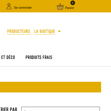
0
Se connecter
Panier
arrow_drop_down
Producteurs
La boutique
e et déco
Produits frais
Trier par