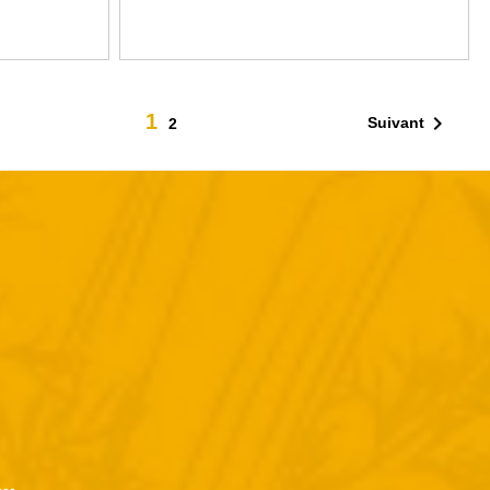
1

Suivant
2
..