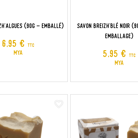
zh'Algues (90G - Emballé)
Savon Breizh'Blé Noir (
Emballage)
Prix
6,95 €
TTC
Prix
5,95 €
MYA
TTC
MYA
favorite_border