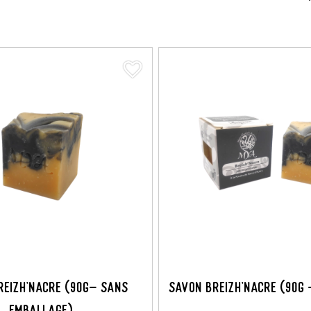
favorite_border
reizh'nacre (90G- Sans
Savon Breizh'nacre (90G 
Emballage)