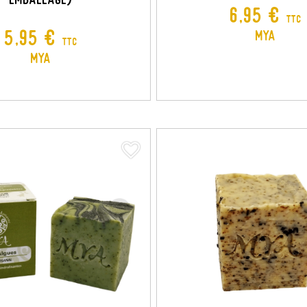
Prix
6,95 €
TTC
Prix
5,95 €
MYA
TTC
MYA
favorite_border