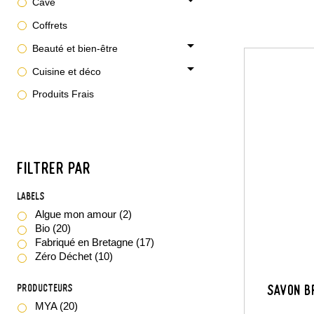
Cave
Coffrets
arrow_drop_down
Beauté et bien-être
arrow_drop_down
Cuisine et déco
Produits Frais
FILTRER PAR
Labels
Algue mon amour
(2)
Bio
(20)
Fabriqué en Bretagne
(17)
Zéro Déchet
(10)
Producteurs
Savon B
MYA
(20)