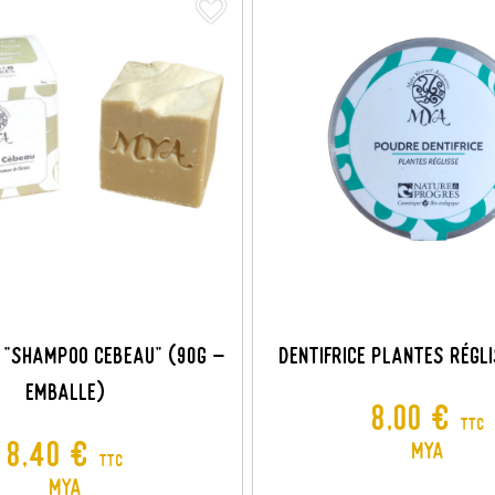
favorite_border
 "SHAMPOO CEBEAU" (90G -
Dentifrice Plantes Régl
EMBALLE)
Prix
8,00 €
TTC
Prix
8,40 €
MYA
TTC
MYA