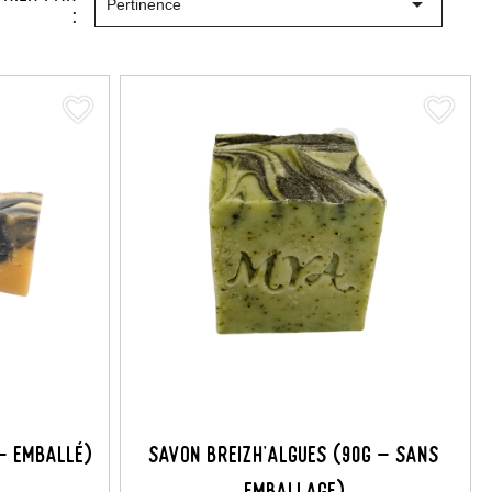

Pertinence
:
favorite_border
favorite_border
- Emballé)
Savon Breizh'Algues (90G - Sans
Emballage)