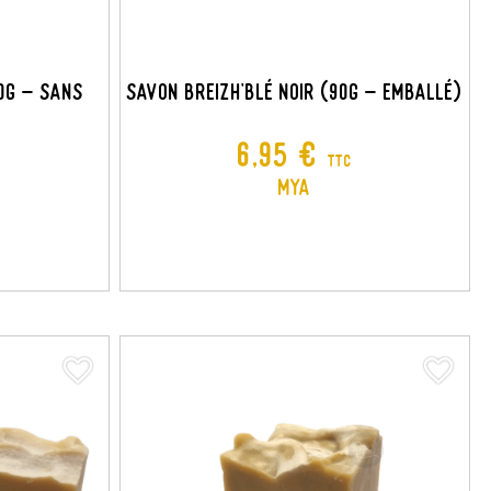
90G - Sans
Savon Breizh'Blé Noir (90G - Emballé)
Prix
6,95 €
TTC
MYA
favorite_border
favorite_border