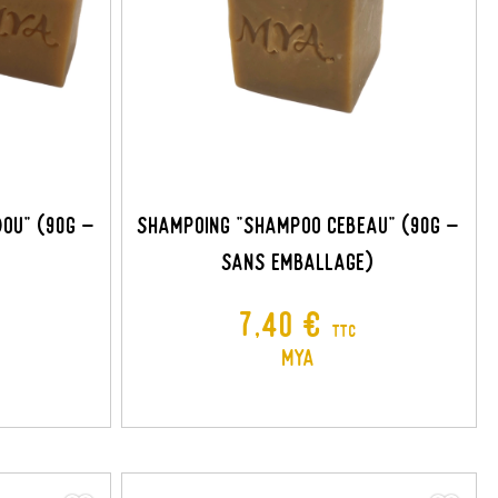
×
×
×
×
OU" (90G -
SHAMPOING "SHAMPOO CEBEAU" (90G -
Sans Emballage)
Prix
7,40 €
TTC
MYA