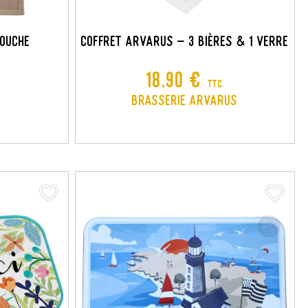
BOUCHE
Coffret Arvarus - 3 Bières & 1 Verre
Prix
18,90 €
TTC
Brasserie Arvarus
favorite_border
favorite_border