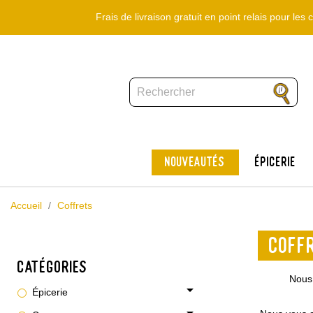
Frais de livraison gratuit en point relais pour le
Nouveautés
Épicerie
Accueil
Coffrets
COFF
CATÉGORIES
Nous 
arrow_drop_down
Épicerie
arrow_drop_down