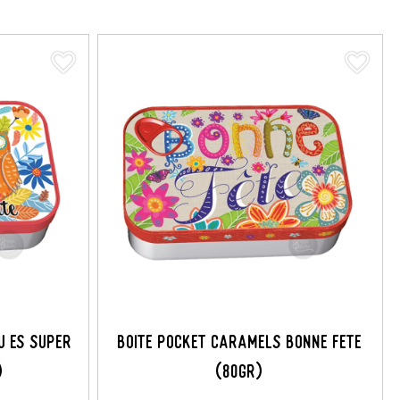
favorite_border
favorite_border
U ES SUPER
BOITE POCKET CARAMELS BONNE FETE
)
(80GR)