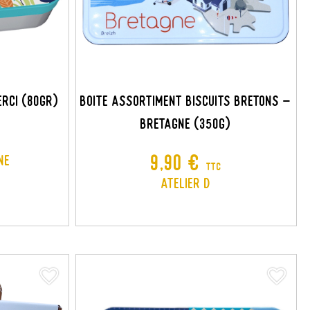
RCI (80GR)
Boite Assortiment Biscuits Bretons -
Bretagne (350G)
Prix
9,90 €
ne
TTC
Atelier D
favorite_border
favorite_border