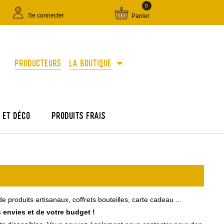
0
Se connecter
Panier
arrow_drop_down
Producteurs
La boutique
e et déco
Produits frais
produits artisanaux, coffrets bouteilles, carte cadeau ...
 envies et de votre budget !