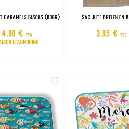
ET CARAMELS BISOUS (80GR)
SAC JUTE BREIZH EN 
Prix
Prix
4,90 €
3,95 €
TTC
TTC
aison d'Armorine
favorite_border