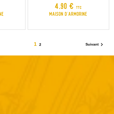
Prix
4,90 €
TTC
ne
Maison d'Armorine
1

Suivant
2