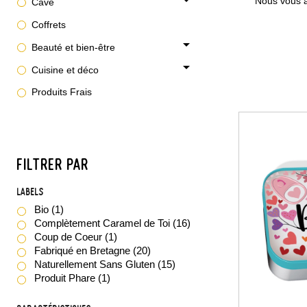
Nous vous a
Cave
Coffrets
arrow_drop_down
Beauté et bien-être
arrow_drop_down
Cuisine et déco
Produits Frais
FILTRER PAR
Labels
Bio
(1)
Complètement Caramel de Toi
(16)
Coup de Coeur
(1)
Fabriqué en Bretagne
(20)
Naturellement Sans Gluten
(15)
Produit Phare
(1)