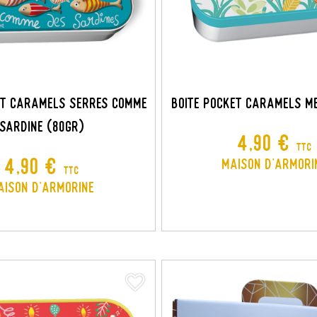
ET CARAMELS SERRES COMME
BOITE POCKET CARAMELS ME
SARDINE (80GR)
Prix
4,90 €
TTC
Prix
4,90 €
Maison d'Armori
TTC
aison d'Armorine
favorite_border