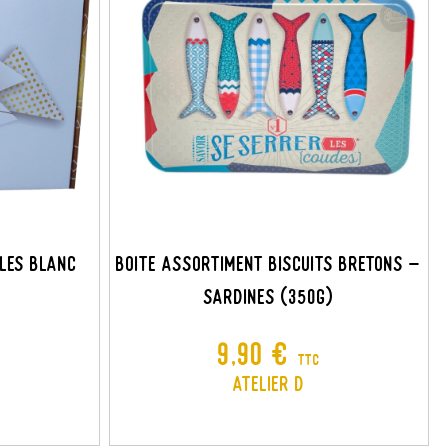
×
×
×
×
GLES BLANC
Boite Assortiment Biscuits Bretons -
Sardines (350G)
Prix
9,90 €
TTC
Atelier D