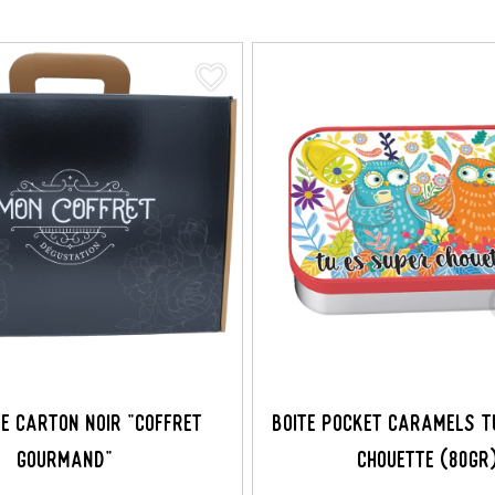
favorite_border
TE CARTON NOIR "COFFRET
BOITE POCKET CARAMELS T
GOURMAND"
CHOUETTE (80GR