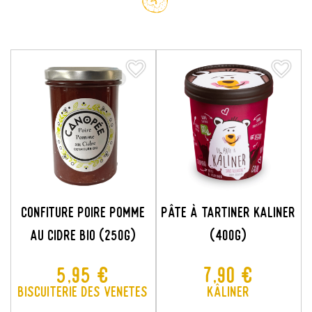
favorite_border
favorite_border
favorite_border
favorite_border
CONFITURE POIRE POMME
Pâte À Tartiner KALINER
AU CIDRE BIO (250G)
(400G)
Prix
Prix
5,95 €
7,90 €
Biscuiterie des Venetes
Kâliner