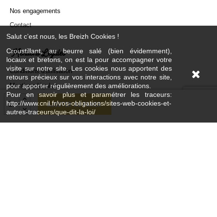
Nos engagements
Contact
Salut c’est nous, les Breizh Cookies !
Mentions Légales
Croustillant, au beurre salé (bien évidemment),
locaux et bretons, on est la pour accompagner votre
visite sur notre site. Les cookies nous apportent des
Conditions d'utilisation
retours précieux sur vos interactions avec notre site,
Mentions légales
pour apporter régulièrement des améliorations.
Pour en savoir plus et paramétrer les traceurs:
Paiement sécurisé
http://www.cnil.fr/vos-obligations/sites-web-cookies-et-
Ajouter au panier
autres-traceurs/que-dit-la-loi/
Livraison
Plan du site