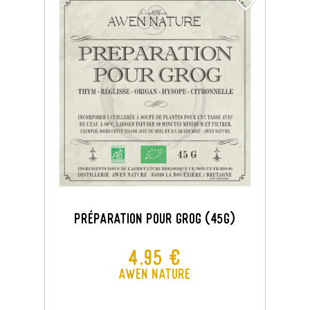
favorite_border
Préparation Pour GROG (45G)
Prix
4,95 €
Awen Nature