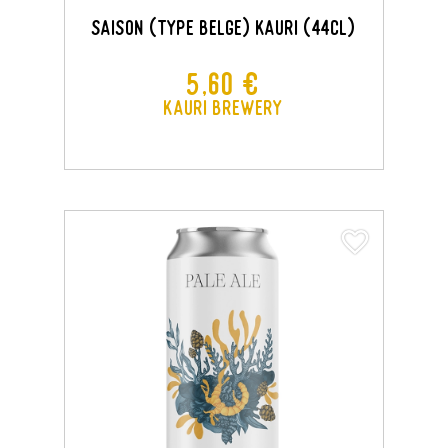
SAISON (TYPE BELGE) KAURI (44CL)
Prix
5,60 €
Kauri Brewery
favorite_border