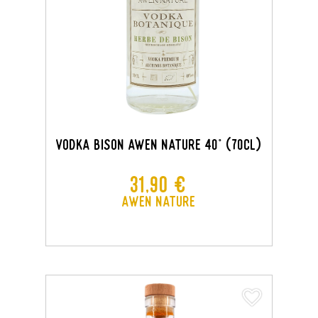
VODKA BISON AWEN NATURE 40° (70CL)
Prix
31,90 €
Awen Nature
favorite_border