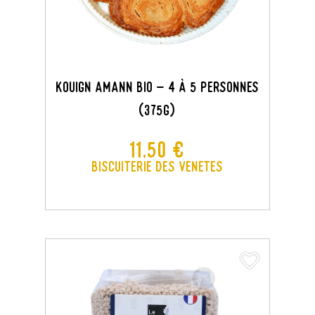
KOUIGN AMANN BIO - 4 À 5 PERSONNES
(375G)
Prix
11,50 €
Biscuiterie des Venetes
favorite_border