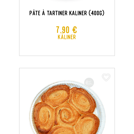
Pâte À Tartiner KALINER (400G)
Prix
7,90 €
Kâliner
favorite_border