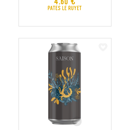
Prix
4,60 €
Pates Le Ruyet
favorite_border