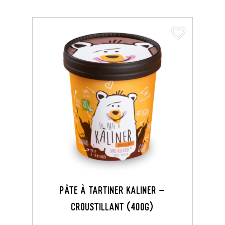
favorite_border
Pâte À Tartiner KALINER -
Croustillant (400G)