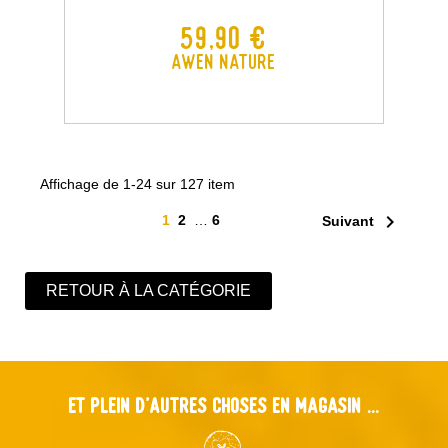
Prix
59,90 €
Awen Nature
Affichage de 1-24 sur 127 item

1
2
…
6
Suivant
RETOUR À LA CATÉGORIE
Et plein d'autres choses en magasin ...