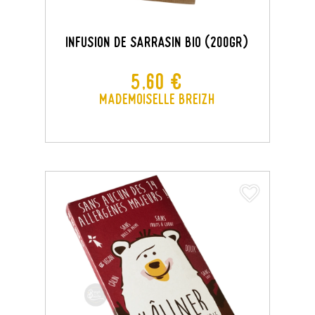
Infusion De Sarrasin Bio (200gr)
Prix
5,60 €
Mademoiselle Breizh
favorite_border