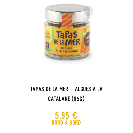
Tapas De La Mer - Algues À La
Catalane (95G)
Prix
5,95 €
Bord à Bord