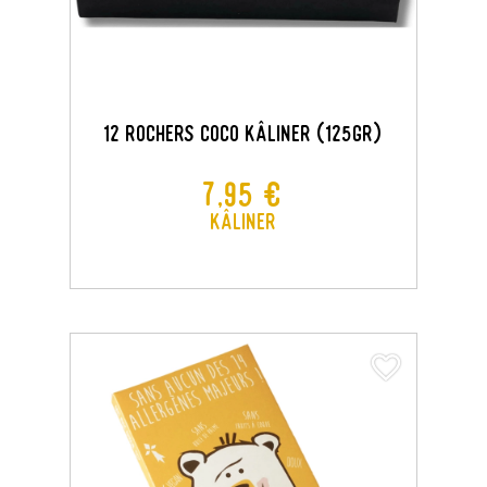
12 Rochers Coco Kâliner (125GR)
Prix
7,95 €
Kâliner
favorite_border