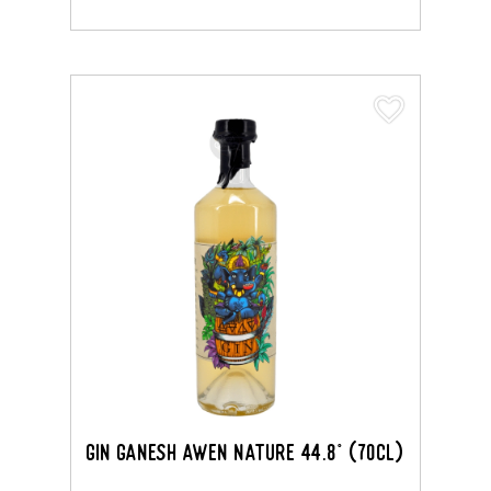
favorite_border
GIN GANESH AWEN NATURE 44.8° (70CL)