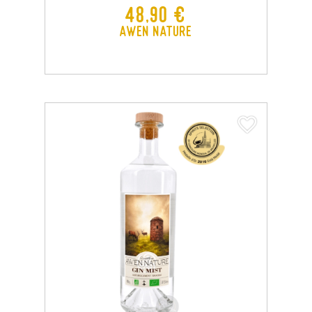
Prix
48,90 €
Awen Nature
favorite_border