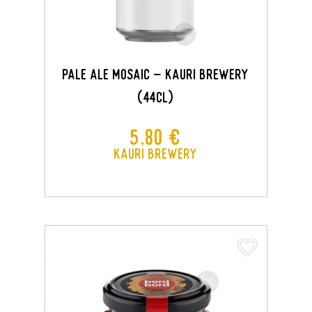
PALE ALE MOSAIC - Kauri Brewery
(44CL)
Prix
5,80 €
Kauri Brewery
favorite_border