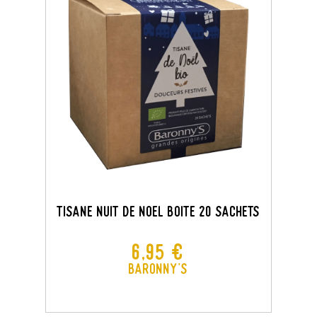
TISANE NUIT DE NOEL BOITE 20 SACHETS
Prix
6,95 €
Baronny's