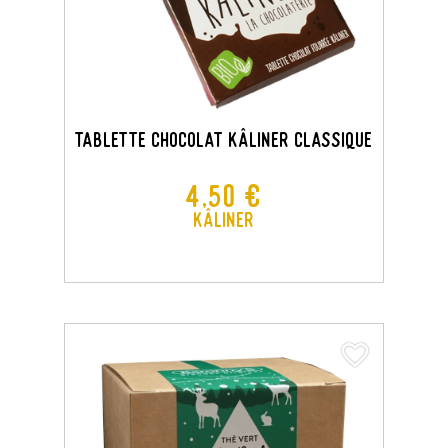
Tablette Chocolat Kâliner Classique
Prix
4,50 €
Kâliner
favorite_border