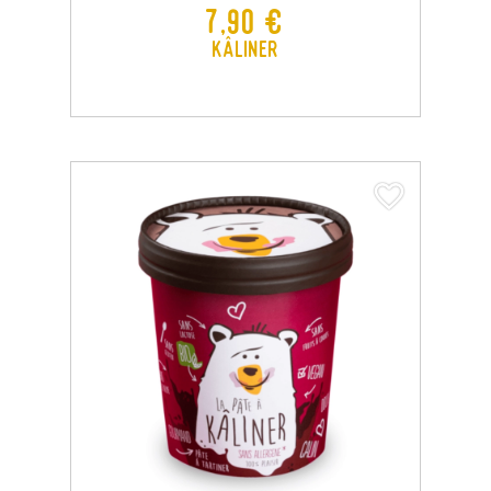
Prix
7,90 €
Kâliner
favorite_border