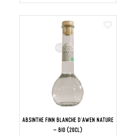
favorite_border
Absinthe Finn Blanche D'Awen Nature
- BIO (20CL)