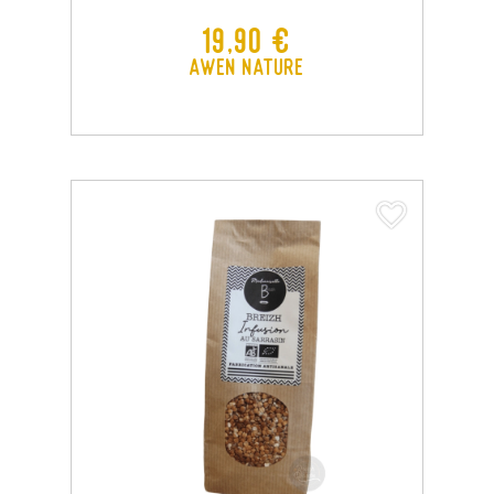
Prix
19,90 €
Awen Nature
favorite_border