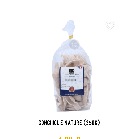
favorite_border
CONCHIGLIE NATURE (250G)