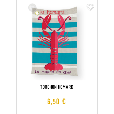
favorite_border
favorite_border
TORCHON HOMARD
Prix
6,50 €