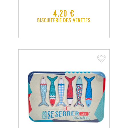
Prix
4,20 €
Biscuiterie des Venetes
favorite_border
favorite_border