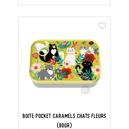
favorite_border
favorite_border
BOITE POCKET CARAMELS CHATS FLEURS
(80GR)