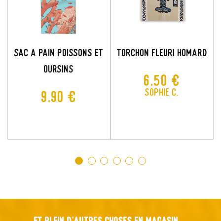
SAC A PAIN POISSONS ET
TORCHON FLEURI HOMARD
OURSINS
Prix
6,50 €
Sophie C.
Prix
9,90 €
Et plein d'autres choses en magasin ...