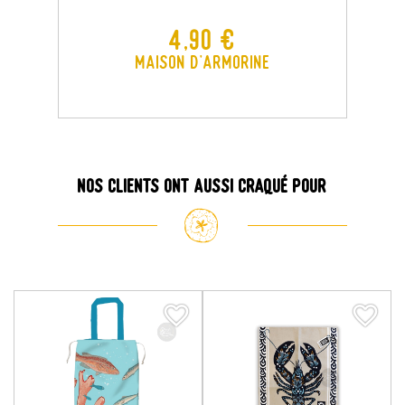
Prix
4,90 €
Maison d'Armorine
Nos clients ont aussi craqué pour
favorite_border
favorite_border
favorite_border
favorite_border