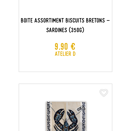
Boite Assortiment Biscuits Bretons -
Sardines (350G)
Prix
9,90 €
Atelier D
favorite_border
favorite_border