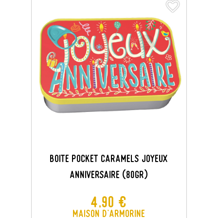
favorite_border
favorite_border
BOITE POCKET CARAMELS JOYEUX
ANNIVERSAIRE (80GR)
Prix
4,90 €
Maison d'Armorine