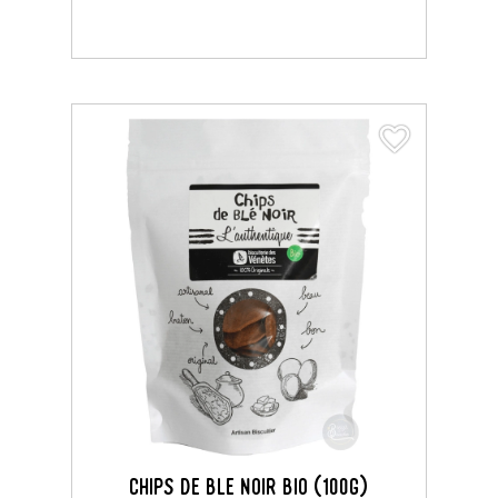
favorite_border
favorite_border
CHIPS DE BLE NOIR BIO (100G)