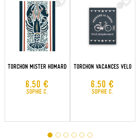
favorite_border
favorite_border
favorite_border
favorite_border
TORCHON MISTER HOMARD
TORCHON VACANCES VELO
Prix
Prix
6,50 €
6,50 €
Sophie C.
Sophie C.