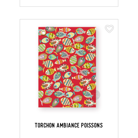
favorite_border
favorite_border
TORCHON AMBIANCE POISSONS