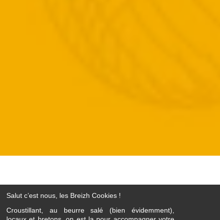
Salut c’est nous, les Breizh Cookies !
Croustillant, au beurre salé (bien évidemment),
locaux et bretons, on est la pour accompagner votre