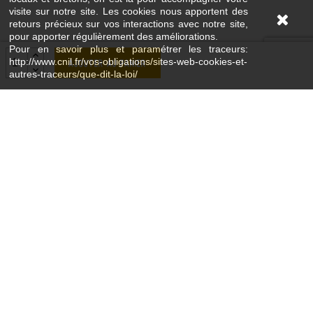
visite sur notre site. Les cookies nous apportent des
retours précieux sur vos interactions avec notre site,
pour apporter régulièrement des améliorations.
Pour en savoir plus et paramétrer les traceurs:
http://www.cnil.fr/vos-obligations/sites-web-cookies-et-
Ajouter au panier
autres-traceurs/que-dit-la-loi/
Coordonnées
61, rue du Pont Lorois 56680 PLOUHINEC FRANCE
02 97 87 27 90
contact@breizhenbouche.fr
Ouvert toute l'année du mardi au dimanche et 7/7
jours en saison et pendant les vacances scolaires
Nos horaires du moment sont sur la page contact