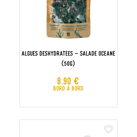
ALGUES DESHYDRATEES - SALADE OCEANE
(50G)
Prix
8,90 €
Bord à Bord
favorite_border
favorite_border