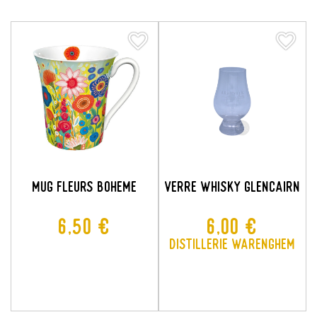
favorite_border
favorite_border
favorite_border
favorite_border
MUG FLEURS BOHEME
VERRE WHISKY GLENCAIRN
Prix
Prix
6,50 €
6,00 €
Distillerie Warenghem