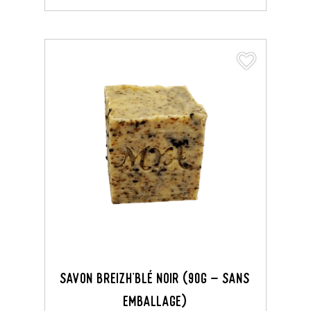
favorite_border
favorite_border
Savon Breizh'Blé Noir (90G - Sans
Emballage)