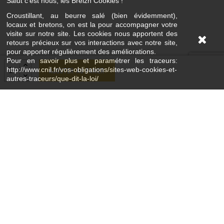
Salut c’est nous, les Breizh Cookies !
Croustillant, au beurre salé (bien évidemment),
locaux et bretons, on est la pour accompagner votre
visite sur notre site. Les cookies nous apportent des
retours précieux sur vos interactions avec notre site,
pour apporter régulièrement des améliorations.
Pour en savoir plus et paramétrer les traceurs:
http://www.cnil.fr/vos-obligations/sites-web-cookies-et-
Ajouter au panier
autres-traceurs/que-dit-la-loi/
Coordonnées
61, rue du Pont Lorois 56680 PLOUHINEC FRANCE
02 97 87 27 90
contact@breizhenbouche.fr
Ouvert toute l'année du mardi au dimanche et 7/7
jours en saison et pendant les vacances scolaires
Nos horaires du moment sont sur la page contact