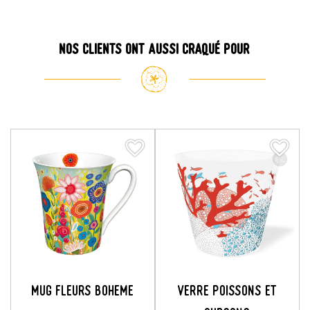
Nos clients ont aussi craqué pour
favorite_border
favorite_border
favorite_border
favorite_border
MUG FLEURS BOHEME
VERRE POISSONS ET