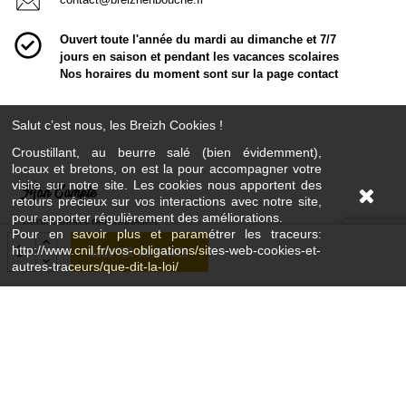
Ouvert toute l'année du mardi au dimanche et 7/7
jours en saison et pendant les vacances scolaires
Nos horaires du moment sont sur la page contact
Salut c’est nous, les Breizh Cookies !
Croustillant, au beurre salé (bien évidemment),
locaux et bretons, on est la pour accompagner votre
visite sur notre site. Les cookies nous apportent des
Mon Compte
retours précieux sur vos interactions avec notre site,
pour apporter régulièrement des améliorations.
Informations personnelles
Pour en savoir plus et paramétrer les traceurs:
Commandes
http://www.cnil.fr/vos-obligations/sites-web-cookies-et-
Ajouter au panier
autres-traceurs/que-dit-la-loi/
Avoirs
Adresses
Bons de réduction
La Boutique