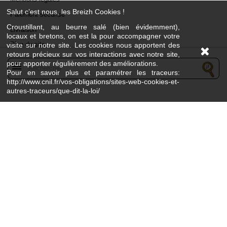
Salut c’est nous, les Breizh Cookies !
Paiement sécurisé
Croustillant, au beurre salé (bien évidemment),
Livraison
locaux et bretons, on est la pour accompagner votre
Plan du site
visite sur notre site. Les cookies nous apportent des
retours précieux sur vos interactions avec notre site,
pour apporter régulièrement des améliorations.
menu
Pour en savoir plus et paramétrer les traceurs:
http://www.cnil.fr/vos-obligations/sites-web-cookies-et-
autres-traceurs/que-dit-la-loi/
L’abus d’alcool est dangereux pour la santé - À consommer avec modération
©Breizhenbouche -
By Openspot