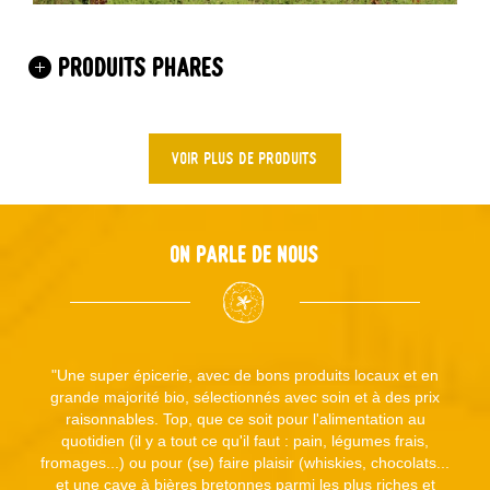
PRODUITS PHARES
VOIR PLUS DE PRODUITS
On parle de nous
"Une super épicerie, avec de bons produits locaux et en
grande majorité bio, sélectionnés avec soin et à des prix
raisonnables. Top, que ce soit pour l'alimentation au
quotidien (il y a tout ce qu'il faut : pain, légumes frais,
fromages...) ou pour (se) faire plaisir (whiskies, chocolats...
et une cave à bières bretonnes parmi les plus riches et