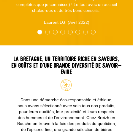
complètes que je connaisse) ! Le tout avec un accueil
chaleureux et de très bons conseils."
Laurent LG. (Avril 2022)
La Bretagne, un territoire riche en saveurs,
en goûts et d’une grande diversité de savoir-
faire
×
Créer une liste d'envies
×
Dans une démarche éco-responsable et éthique,
Connexion
×
((modalTitle))
nous avons sélectionné avec soin tous nos produits,
pour leurs qualités, leur proximité et leurs respects
×
des hommes et de l'environnement. Chez Breizh en
Nom de la liste d'envies
Ajouter à ma liste d'envies
Vous devez être connecté pour ajouter des produits à
((confirmMessage))
Bouche on trouve à la fois des produits du quotidien,
votre liste d'envies.
de l’épicerie fine, une grande sélection de bières