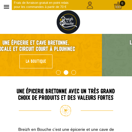
Frais de livraison gratuit en point relais
0
menu
pour les commandes à partir de 70 €
Livraison offerte, en point relais,
à partir de 70€ d'achat
LA BOUTIQUE
Une épicerie bretonne avec un très grand
choix de produits et des valeurs fortes
Breizh en Bouche c’est une épicerie et une cave de