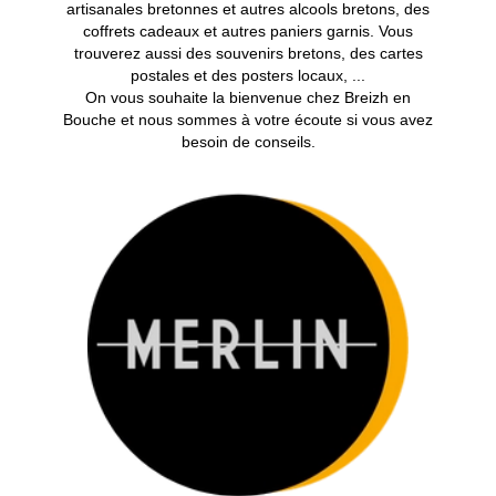
add_circle_outline
Créer une nouvelle liste
artisanales bretonnes et autres alcools bretons, des
((cancelText))
((modalDeleteText))
coffrets cadeaux et autres paniers garnis. Vous
Annuler
Connexion
Annuler
Créer une liste d'envies
trouverez aussi des souvenirs bretons, des cartes
postales et des posters locaux, ...
On vous souhaite la bienvenue chez Breizh en
Bouche et nous sommes à votre écoute si vous avez
besoin de conseils.