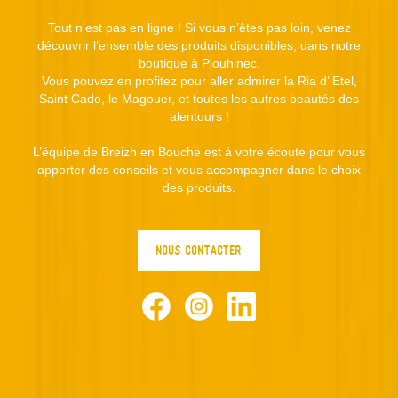
Tout n’est pas en ligne ! Si vous n’êtes pas loin, venez
×
découvrir l’ensemble des produits disponibles, dans notre
Créer une liste d'envies
×
boutique à Plouhinec.
Connexion
×
((modalTitle))
Vous pouvez en profitez pour aller admirer la Ria d’ Etel,
Saint Cado, le Magouer, et toutes les autres beautés des
×
Nom de la liste d'envies
Ajouter à ma liste d'envies
Vous devez être connecté pour ajouter des produits à
alentours !
((confirmMessage))
votre liste d'envies.
L’équipe de Breizh en Bouche est à votre écoute pour vous
add_circle_outline
Créer une nouvelle liste
apporter des conseils et vous accompagner dans le choix
((cancelText))
((modalDeleteText))
Annuler
Connexion
des produits.
Annuler
Créer une liste d'envies
NOUS CONTACTER
Facebook
Instagram
LinkedIn