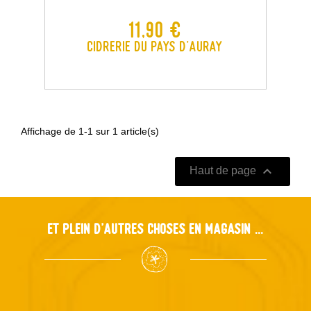
Prix
11,90 €
Cidrerie du Pays d'Auray
Affichage de 1-1 sur 1 article(s)

Haut de page
Et plein d'autres choses en magasin ...