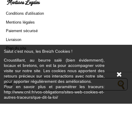
Mentions Légales
Conditions d'utilisation
Mentions légales
Paiement sécurisé
Livraison
Plan du site
Salut c’est nous, les Breizh Cookies !
Croustillant, au beurre salé (bien évidemment),
locaux et bretons, on est la pour accompagner votre
visite sur notre site. Les cookies nous apportent des
retours précieux sur vos interactions avec notre site,
pour apporter régulièrement des améliorations.
menu
Pour en savoir plus et paramétrer les traceurs:
http://www.cnil.fr/vos-obligations/sites-web-cookies-et-
autres-traceurs/que-dit-la-loi/