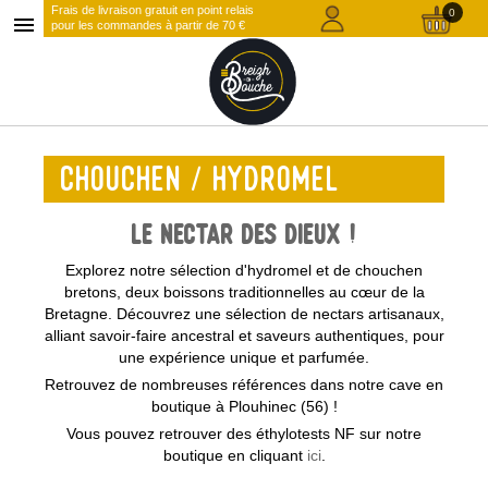
Frais de livraison gratuit en point relais
0
menu
pour les commandes à partir de 70 €
CHOUCHEN / HYDROMEL
Le Nectar des Dieux !
Explorez notre sélection d'hydromel et de chouchen
bretons, deux boissons traditionnelles au cœur de la
Bretagne. Découvrez une sélection de nectars artisanaux,
alliant savoir-faire ancestral et saveurs authentiques, pour
une expérience unique et parfumée.
Retrouvez de nombreuses références dans notre cave en
boutique à Plouhinec (56) !
Vous pouvez retrouver des éthylotests NF sur notre
boutique en cliquant
ici
.