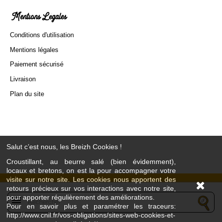
Mentions Légales
Conditions d'utilisation
Mentions légales
Paiement sécurisé
Livraison
Plan du site
Salut c’est nous, les Breizh Cookies !
Croustillant, au beurre salé (bien évidemment),
locaux et bretons, on est la pour accompagner votre
visite sur notre site. Les cookies nous apportent des
retours précieux sur vos interactions avec notre site,
pour apporter régulièrement des améliorations.
menu
Pour en savoir plus et paramétrer les traceurs:
http://www.cnil.fr/vos-obligations/sites-web-cookies-et-
L’abus d’alcool est dangereux pour la santé - À consommer avec modération