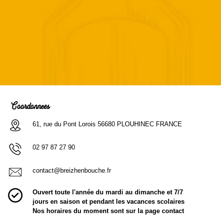
×
Créer une liste d'envies
×
Connexion
×
((modalTitle))
×
Nom de la liste d'envies
Ajouter à ma liste d'envies
Vous devez être connecté pour ajouter des produits à
((confirmMessage))
Coordonnées
votre liste d'envies.
add_circle_outline
Créer une nouvelle liste
61, rue du Pont Lorois 56680 PLOUHINEC FRANCE
((cancelText))
((modalDeleteText))
Annuler
Connexion
Annuler
Créer une liste d'envies
02 97 87 27 90
contact@breizhenbouche.fr
Ouvert toute l'année du mardi au dimanche et 7/7
jours en saison et pendant les vacances scolaires
Nos horaires du moment sont sur la page contact