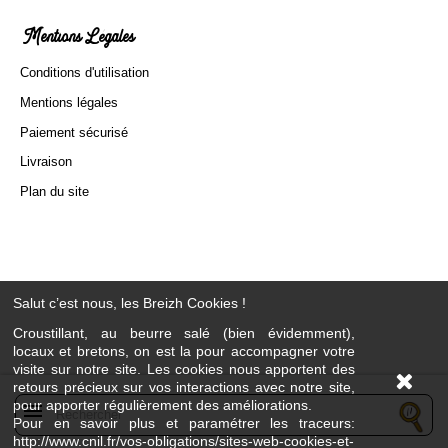
Mentions Légales
Conditions d'utilisation
Mentions légales
Paiement sécurisé
Livraison
Plan du site
Salut c’est nous, les Breizh Cookies !
Croustillant, au beurre salé (bien évidemment),
locaux et bretons, on est la pour accompagner votre
visite sur notre site. Les cookies nous apportent des
retours précieux sur vos interactions avec notre site,
pour apporter régulièrement des améliorations.
menu
Pour en savoir plus et paramétrer les traceurs:
http://www.cnil.fr/vos-obligations/sites-web-cookies-et-