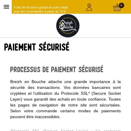
menu
0
Frais de livraison gratuit en point relais
pour les commandes à partir de 70 €
Paiement sécurisé
Processus de paiement sécurisé
Breizh en Bouche attache une grande importance à la
sécurité des transactions. Vos données bancaires sont
cryptées et l'utilisation du Protocole SSL* (Secure Socket
Layer) vous garantit des achats en toute confiance. Toutes
les pages de navigation de notre site sont sécurisées.
Selon votre commande certains modes de paiements
peuvent être inaccessibles.
*Protocole SSL (Secure Socket Layer) : Ce protocole