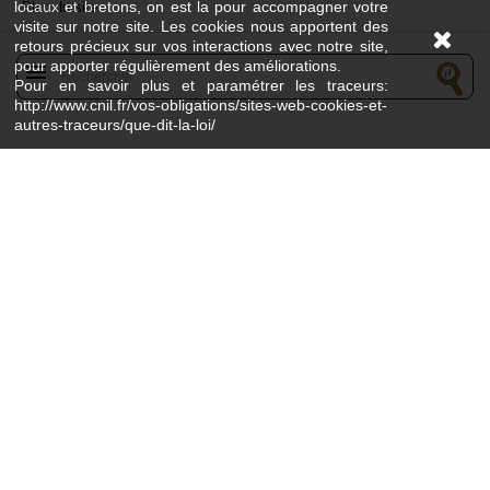
locaux et bretons, on est la pour accompagner votre
Plan du site
visite sur notre site. Les cookies nous apportent des
retours précieux sur vos interactions avec notre site,
pour apporter régulièrement des améliorations.
menu
Pour en savoir plus et paramétrer les traceurs:
http://www.cnil.fr/vos-obligations/sites-web-cookies-et-
autres-traceurs/que-dit-la-loi/
L’abus d’alcool est dangereux pour la santé - À consommer avec modération
©Breizhenbouche -
By Openspot