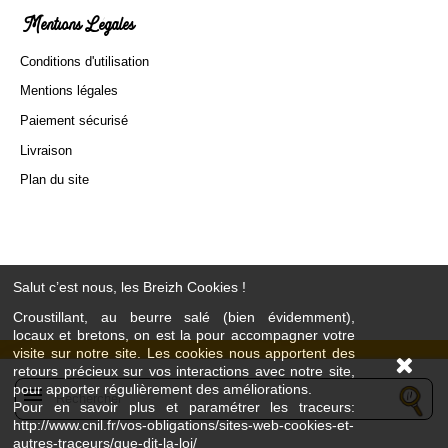
Mentions Légales
Conditions d'utilisation
Mentions légales
Paiement sécurisé
Livraison
Plan du site
Salut c’est nous, les Breizh Cookies !
Croustillant, au beurre salé (bien évidemment),
locaux et bretons, on est la pour accompagner votre
visite sur notre site. Les cookies nous apportent des
retours précieux sur vos interactions avec notre site,
pour apporter régulièrement des améliorations.
menu
Pour en savoir plus et paramétrer les traceurs:
http://www.cnil.fr/vos-obligations/sites-web-cookies-et-
L’abus d’alcool est dangereux pour la santé - À consommer avec modération
autres-traceurs/que-dit-la-loi/