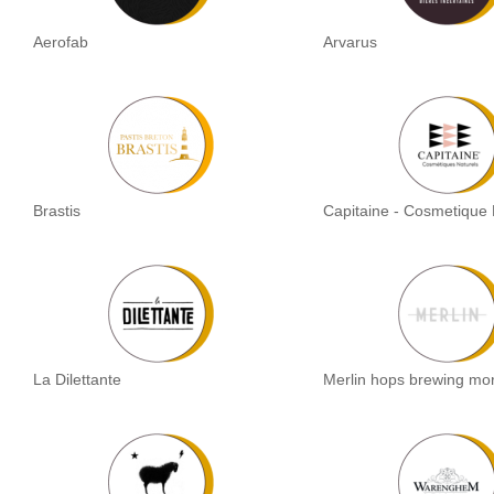
Aerofab
Arvarus
Brastis
Capitaine - Cosmetique 
La Dilettante
Merlin hops brewing mo