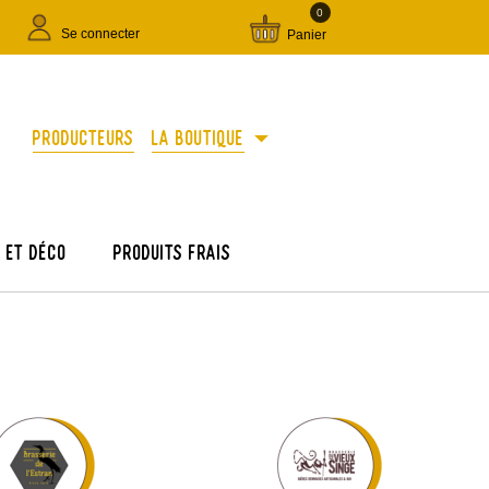
0
Se connecter
Panier
arrow_drop_down
Producteurs
La boutique
e et déco
Produits frais