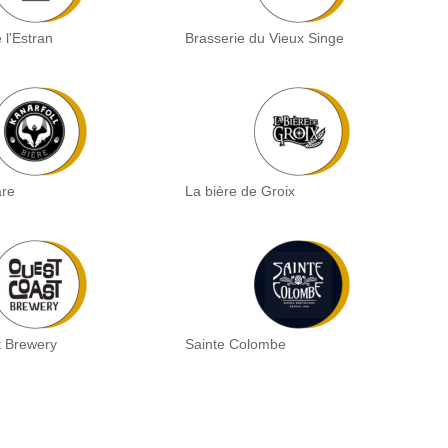
 l'Estran
Brasserie du Vieux Singe
̈re
La bière de Groix
t Brewery
Sainte Colombe