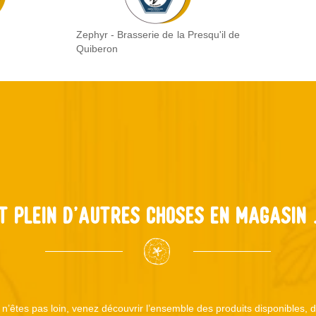
Zephyr - Brasserie de la Presqu'il de
Quiberon
t plein d'autres choses en magasin .
s n’êtes pas loin, venez découvrir l’ensemble des produits disponibles,