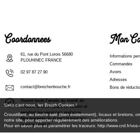
Coordonnées
Mon Co
61, rue du Pont Lorois 56680
Informations per
PLOUHINEC FRANCE
Commandes
Avoirs
02 97 87 27 90
Adresses
contact@breizhenbouche.fr
Bons de réducti
Ouvert toute l'année du mardi au
Salut c’est nous, les Breizh Cookies !
dimanche et 7/7 jours en saison et
pendant les vacances scolaires
Croustillant, au beurre salé (bien évidemment), locaux et bretons, o
Nos horaires du moment sont sur
notre site, pour apporter régulièrement des améliorations.
la page contact
Pour en savoir plus et paramétrer les traceurs: http://www.cnil.fr/vos-