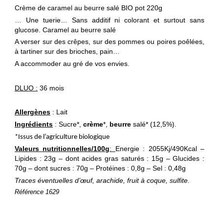
Crème de caramel au beurre salé BIO pot 220g
… Une tuerie… Sans additif ni colorant et surtout sans
glucose. Caramel au beurre salé
A verser sur des crêpes, sur des pommes ou poires poêlées,
à tartiner sur des brioches, pain…
A accommoder au gré de vos envies.
DLUO :
36 mois
Allergènes
: Lait
Ingrédients
: Sucre*,
crème
*,
beurre
salé* (12,5%).
*Issus de l’agriculture biologique
Valeurs nutritionnelles/100g
:
Energie : 2055Kj/490Kcal –
Lipides : 23g – dont acides gras saturés : 15g – Glucides :
70g – dont sucres : 70g – Protéines : 0,8g – Sel : 0,48g
Traces éventuelles d’œuf, arachide, fruit à coque, sulfite.
Référence
1629