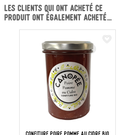
Les clients qui ont acheté ce
produit ont également acheté...
favorite_border
favorite_border
CONFITURE POIRE POMME AU CIDRE BIO