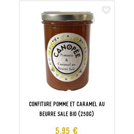
favorite_border
favorite_border
CONFITURE POMME ET CARAMEL AU
BEURRE SALE BIO (250G)
Prix
5,95 €