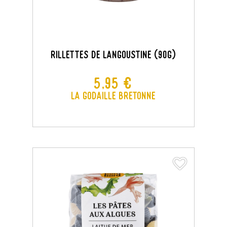
Rillettes De Langoustine (90g)
Prix
5,95 €
La Godaille Bretonne
favorite_border
favorite_border