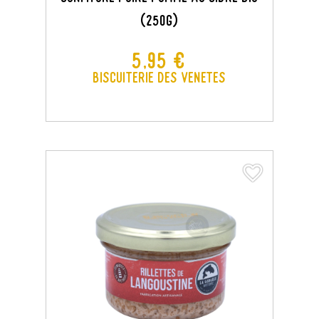
(250G)
Prix
5,95 €
Biscuiterie des Venetes
favorite_border
favorite_border