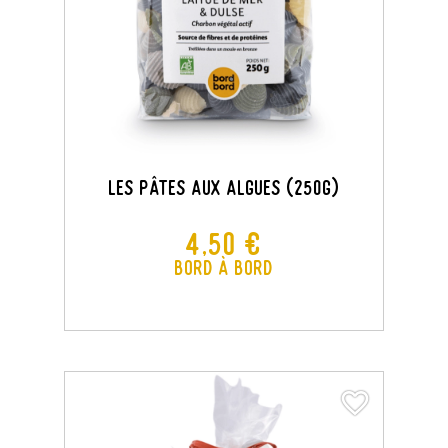
Les Pâtes Aux Algues (250G)
Prix
4,50 €
Bord à Bord
favorite_border
favorite_border