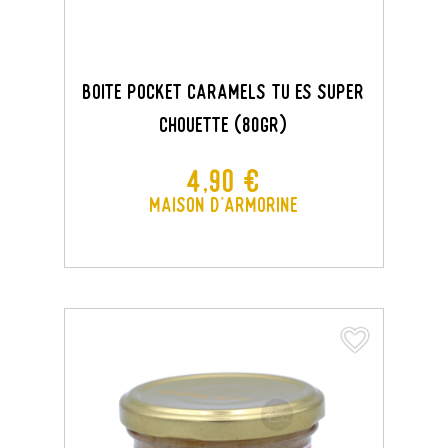
BOITE POCKET CARAMELS TU ES SUPER
CHOUETTE (80GR)
Prix
4,90 €
Maison d'Armorine
favorite_border
favorite_border