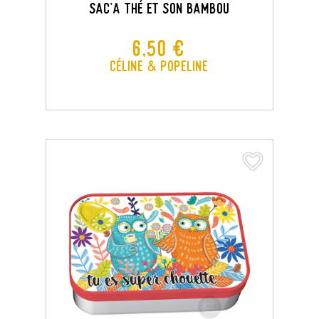
SAC'A THÉ ET SON BAMBOU
Prix
6,50 €
Céline & Popeline
favorite_border
favorite_border