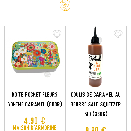
favorite_border
favorite_border
favorite_border
favorite_border
BOITE POCKET FLEURS
COULIS DE CARAMEL AU
C
BOHEME CARAMEL (80GR)
BEURRE SALE SQUEEZER
BIO (330G)
Prix
4,90 €
Maison d'Armorine
Prix
9,90 €