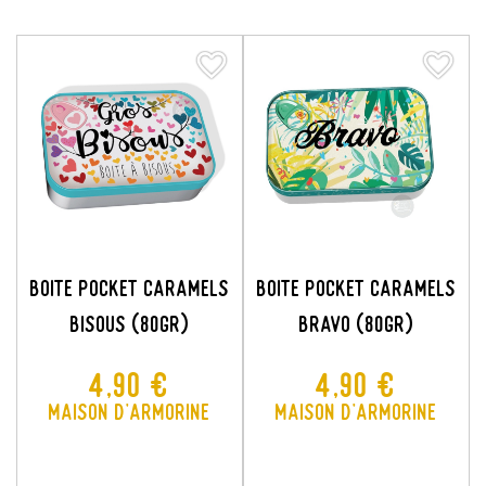
favorite_border
favorite_border
favorite_border
favorite_border
BOITE POCKET CARAMELS
BOITE POCKET CARAMELS
BISOUS (80GR)
BRAVO (80GR)
Prix
Prix
4,90 €
4,90 €
Maison d'Armorine
Maison d'Armorine
×
Créer une liste d'envies