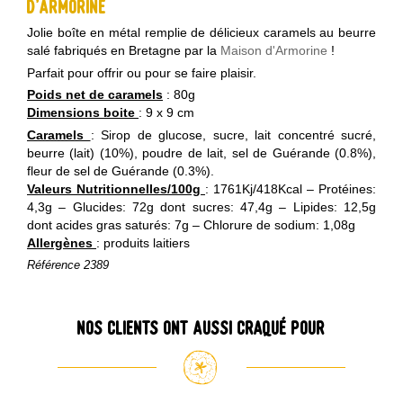
d'Armorine
Jolie boîte en métal remplie de délicieux caramels au beurre
salé fabriqués en Bretagne par la
Maison d'Armorine
!
Parfait pour offrir ou pour se faire plaisir.
Poids net de caramels
: 80g
Dimensions boite
: 9 x 9 cm
Caramels
: Sirop de glucose, sucre, lait concentré sucré,
beurre (lait) (10%), poudre de lait, sel de Guérande (0.8%),
fleur de sel de Guérande (0.3%).
Valeurs Nutritionnelles/100g
: 1761Kj/418Kcal – Protéines:
4,3g – Glucides: 72g dont sucres: 47,4g – Lipides: 12,5g
dont acides gras saturés: 7g – Chlorure de sodium: 1,08g
Allergènes
: produits laitiers
Référence
2389
Nos clients ont aussi craqué pour