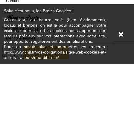
Contact
Salut c’est nous, les Breizh Cookies !
Mentions Légales
Croustillant, au beurre salé (bien évidemment),
locaux et bretons, on est la pour accompagner votre
Conditions d'utilisation
visite sur notre site. Les cookies nous apportent des
retours précieux sur vos interactions avec notre site,
Mentions légales
pour apporter régulièrement des améliorations.
Pour en savoir plus et paramétrer les traceurs:
Paiement sécurisé
http://www.cnil.fr/vos-obligations/sites-web-cookies-et-
Ajouter au panier
Livraison
autres-traceurs/que-dit-la-loi/
Plan du site