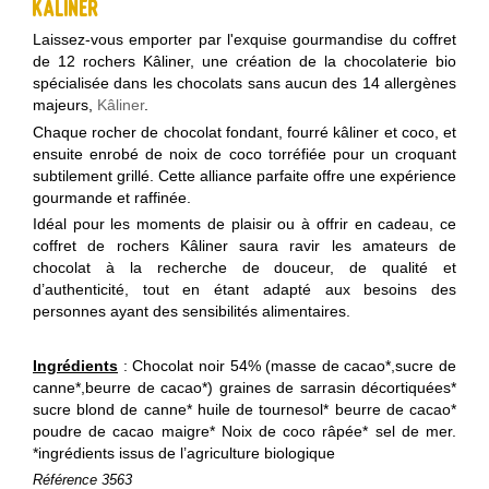
Kâliner
Laissez-vous emporter par l'exquise gourmandise du coffret
de 12 rochers Kâliner, une création de la chocolaterie bio
spécialisée dans les chocolats sans aucun des 14 allergènes
majeurs,
Kâliner
.
Chaque rocher de chocolat fondant, fourré kâliner et coco, et
ensuite enrobé de noix de coco torréfiée pour un croquant
subtilement grillé. Cette alliance parfaite offre une expérience
gourmande et raffinée.
Idéal pour les moments de plaisir ou à offrir en cadeau, ce
coffret de rochers Kâliner saura ravir les amateurs de
chocolat à la recherche de douceur, de qualité et
d’authenticité, tout en étant adapté aux besoins des
personnes ayant des sensibilités alimentaires.
Ingrédients
: Chocolat noir 54% (masse de cacao*,sucre de
canne*,beurre de cacao*) graines de sarrasin décortiquées*
sucre blond de canne* huile de tournesol* beurre de cacao*
poudre de cacao maigre* Noix de coco râpée* sel de mer.
*ingrédients issus de l’agriculture biologique
Référence
3563