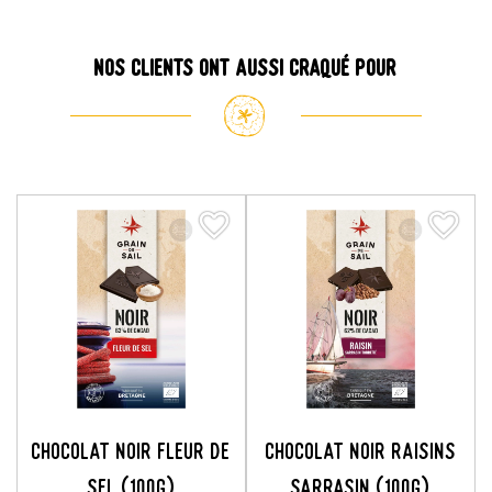
Nos clients ont aussi craqué pour
favorite_border
favorite_border
favorite_border
favorite_border
Chocolat Noir Fleur De
Chocolat Noir Raisins
Sel (100g)
Sarrasin (100g)