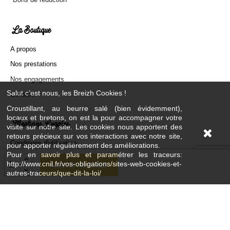
La Boutique
A propos
Nos prestations
Nos engagements
Salut c’est nous, les Breizh Cookies !
Contact
Croustillant, au beurre salé (bien évidemment),
locaux et bretons, on est la pour accompagner votre
Mentions Légales
visite sur notre site. Les cookies nous apportent des
retours précieux sur vos interactions avec notre site,
Conditions d'utilisation
pour apporter régulièrement des améliorations.
Pour en savoir plus et paramétrer les traceurs:
Mentions légales
http://www.cnil.fr/vos-obligations/sites-web-cookies-et-
Ajouter au panier
autres-traceurs/que-dit-la-loi/
Paiement sécurisé
Livraison
Plan du site