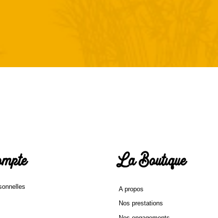
mpte
La Boutique
sonnelles
A propos
Nos prestations
Nos engagements