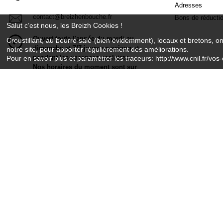
Adresses
contact@breizhenbouche.fr
Bons de réducti
Salut c’est nous, les Breizh Cookies !
Ouvert toute l'année du mardi au
Croustillant, au beurre salé (bien évidemment), locaux et bretons, o
dimanche et 7/7 jours en saison et
notre site, pour apporter régulièrement des améliorations.
pendant les vacances scolaires
Pour en savoir plus et paramétrer les traceurs: http://www.cnil.fr/vos-
Nos horaires du moment sont sur
la page contact