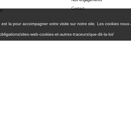
Contact
on
n est la pour accompagner votre visite sur notre site. Les cookies nous
obligations/sites-web-cookies-et-autres-traceurs/que-dit-la-loi/
L’abus d’alcool est dangereux pour la santé - À consommer avec modération
©Breizhenbouche -
By Openspot