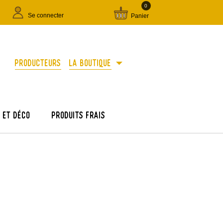
0
Se connecter
Panier
arrow_drop_down
Producteurs
La boutique
e et déco
Produits frais