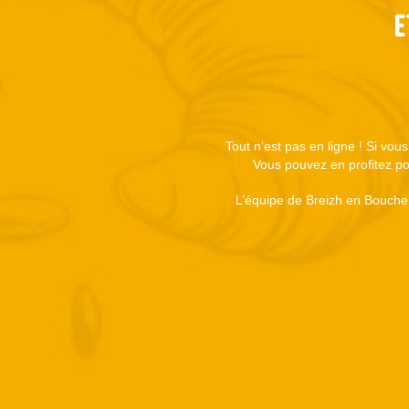
E
Tout n’est pas en ligne ! Si vou
Vous pouvez en profitez pou
L’équipe de Breizh en Bouche 