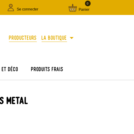
0
Se connecter
Panier
arrow_drop_down
Producteurs
La boutique
e et déco
Produits frais
S METAL