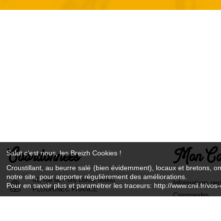
Coordonnées
Mon Co
Salut c’est nous, les Breizh Cookies !
Croustillant, au beurre salé (bien évidemment), locaux et bretons, o
notre site, pour apporter régulièrement des améliorations.
61, rue du Pont Lorois 56680
Informations per
Pour en savoir plus et paramétrer les traceurs: http://www.cnil.fr/vos-
PLOUHINEC FRANCE
Commandes
Avoirs
02 97 87 27 90
Adresses