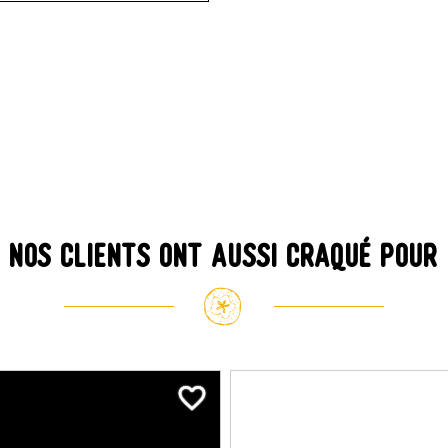
Nos clients ont aussi craqué pour
favorite_border
favorite_border