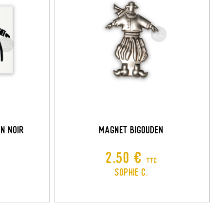
×
×
×
N NOIR
Magnet Bigouden
Prix
2,50 €
TTC
Sophie C.