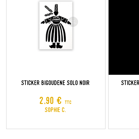
C
C
Nom
A
Vou
add_circle_outline
STICKER BIGOUDENE SOLO NOIR
STICKE
Prix
2,90 €
TTC
Sophie C.