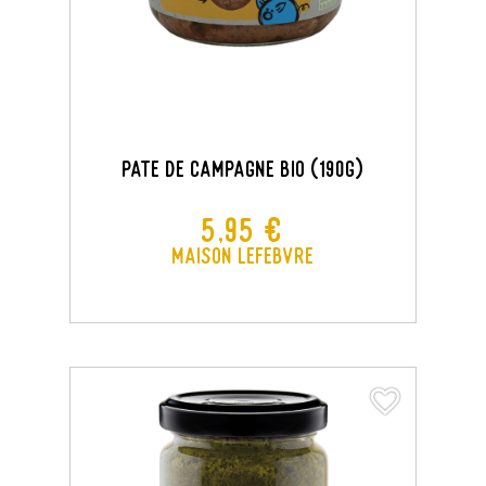
PATE DE CAMPAGNE BIO (190G)
Prix
5,95 €
Maison Lefebvre
favorite_border
favorite_border