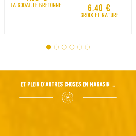
La Godaille Bretonne
Prix
6,40 €
Groix et Nature
Et plein d'autres choses en magasin ...