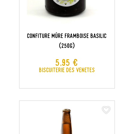
Confiture Mûre Framboise Basilic
(250G)
Prix
5,95 €
Biscuiterie des Venetes
favorite_border
favorite_border