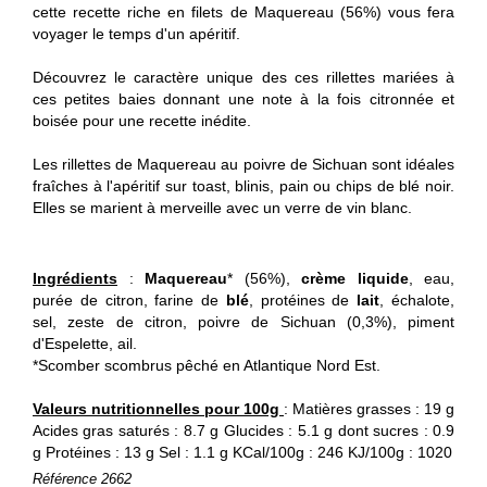
cette recette riche en filets de Maquereau (56%) vous fera
voyager le temps d'un apéritif.
Découvrez le caractère unique des ces rillettes mariées à
ces petites baies donnant une note à la fois citronnée et
boisée pour une recette inédite.
Les rillettes de Maquereau au poivre de Sichuan sont idéales
fraîches à l'apéritif sur toast, blinis, pain ou chips de blé noir.
Elles se marient à merveille avec un verre de vin blanc.
Ingrédients
:
Maquereau
* (56%),
crème liquide
, eau,
purée de citron, farine de
blé
, protéines de
lait
, échalote,
sel, zeste de citron, poivre de Sichuan (0,3%), piment
d'Espelette, ail.
*Scomber scombrus pêché en Atlantique Nord Est.
Valeurs nutritionnelles pour 100g
: Matières grasses : 19 g
Acides gras saturés : 8.7 g Glucides : 5.1 g dont sucres : 0.9
g Protéines : 13 g Sel : 1.1 g KCal/100g : 246 KJ/100g : 1020
Référence
2662