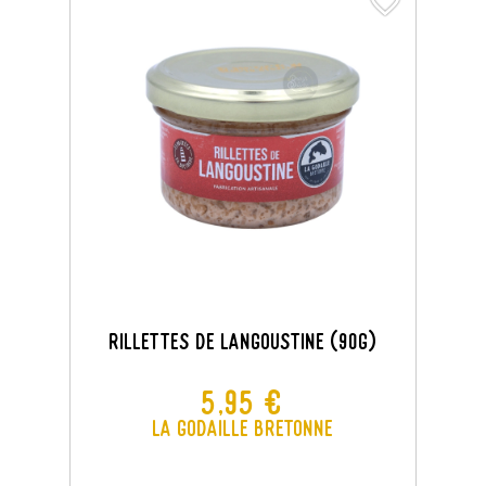
favorite_border
favorite_border
Rillettes De Langoustine (90g)
Prix
5,95 €
La Godaille Bretonne