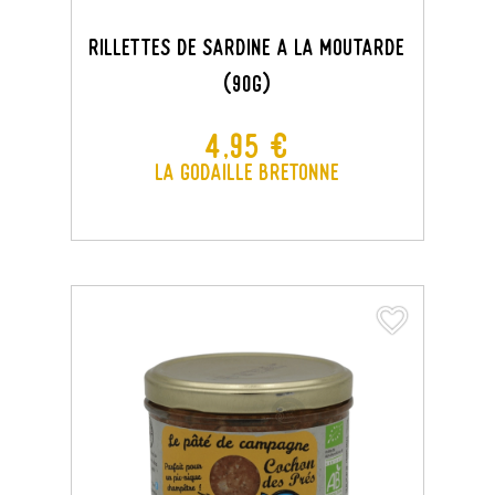
Rillettes De Sardine A La Moutarde
(90g)
Prix
4,95 €
La Godaille Bretonne
favorite_border
favorite_border