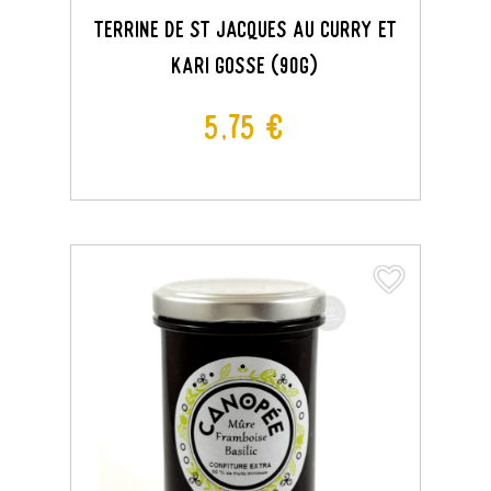
Terrine De St Jacques Au Curry Et
Kari Gosse (90G)
Prix
5,75 €
favorite_border
favorite_border