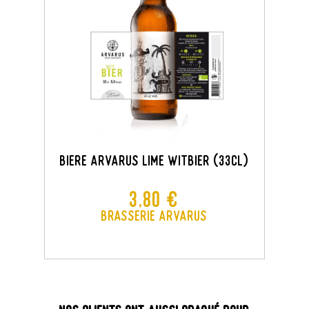
Biere Arvarus Lime WitBier (33CL)
Prix
3,80 €
Brasserie Arvarus