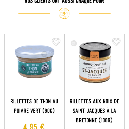
Nos clients ont aussi craqué pour
favorite_border
favorite_border
favorite_border
favorite_border
Rillettes De Thon Au
Rillettes Aux Noix De
Poivre Vert (90g)
Saint Jacques À La
Bretonne (100G)
Prix
4,95 €