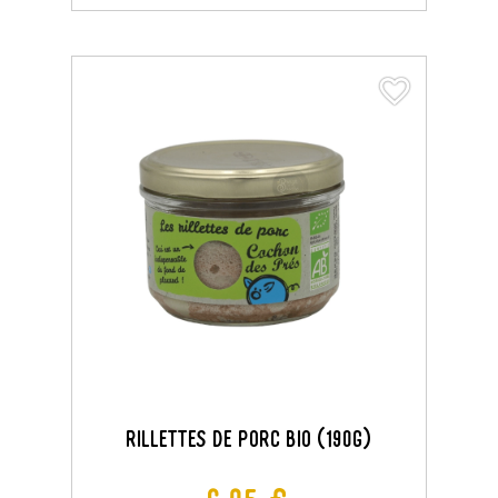
favorite_border
favorite_border
RILLETTES DE PORC BIO (190G)