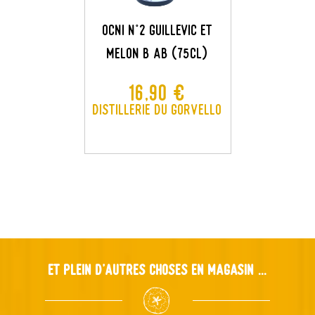
OCNI N°2 GUILLEVIC ET
MELON B AB (75CL)
×
Créer une liste d'envies
×
Connexion
Prix
16,90 €
×
Distillerie du Gorvello
Nom de la liste d'envies
Ajouter à ma liste d'envies
Vous devez être connecté pour ajouter des produits à
votre liste d'envies.
add_circle_outline
Créer une nouvelle liste
Annuler
Connexion
Annuler
Créer une liste d'envies
Et plein d'autres choses en magasin ...