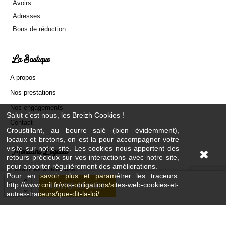
Avoirs
Adresses
Bons de réduction
La Boutique
A propos
Nos prestations
Nos engagements
Salut c’est nous, les Breizh Cookies !
Contact
Croustillant, au beurre salé (bien évidemment),
locaux et bretons, on est la pour accompagner votre
visite sur notre site. Les cookies nous apportent des
Mentions Légales
retours précieux sur vos interactions avec notre site,
pour apporter régulièrement des améliorations.
Conditions d'utilisation
Pour en savoir plus et paramétrer les traceurs:
http://www.cnil.fr/vos-obligations/sites-web-cookies-et-
Ajouter au panier
Mentions légales
autres-traceurs/que-dit-la-loi/
Paiement sécurisé
Livraison