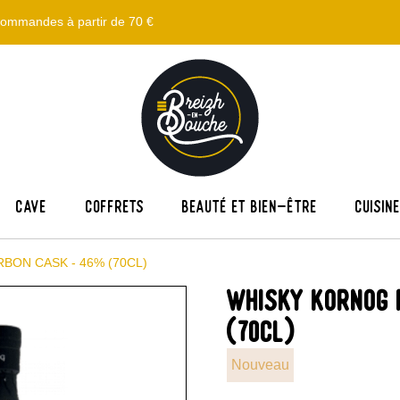
s commandes à partir de 70 €
Cave
Coffrets
Beauté et bien-être
Cuisin
BON CASK - 46% (70CL)
WHISKY KORNOG 
(70CL)
Nouveau