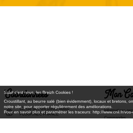
Coordonnées
Mon Co
Salut c’est nous, les Breizh Cookies !
Croustillant, au beurre salé (bien évidemment), locaux et bretons, o
notre site, pour apporter régulièrement des améliorations.
61, rue du Pont Lorois 56680
Informations per
Pour en savoir plus et paramétrer les traceurs: http://www.cnil.fr/vos-
PLOUHINEC FRANCE
Commandes
Avoirs
02 97 87 27 90
Adresses