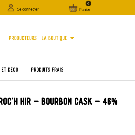
0
Se connecter
Panier
arrow_drop_down
Producteurs
La boutique
e et déco
Produits frais
ROC'H HIR - BOURBON CASK - 46%