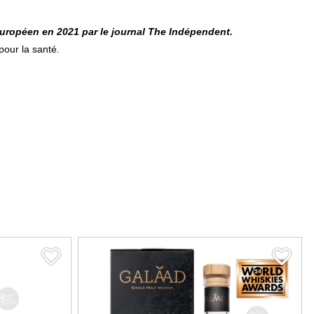
européen en 2021 par le journal The Indépendent.
pour la santé.
favorite_border
favorite_border
favorite_border
favorite_border