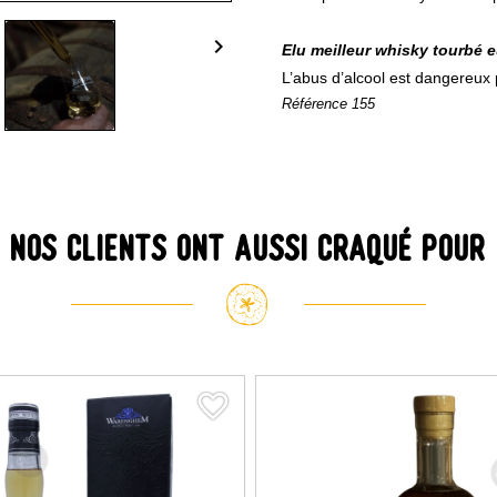

Elu meilleur whisky tourbé 
L’abus d’alcool est dangereux 
Référence
155
Nos clients ont aussi craqué pour
favorite_border
favorite_border