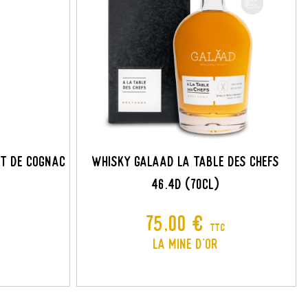
×
×
×
UT DE COGNAC
WHISKY GALAAD LA TABLE DES CHEFS
46.4D (70CL)
Prix
75,00 €
TTC
La Mine D'or