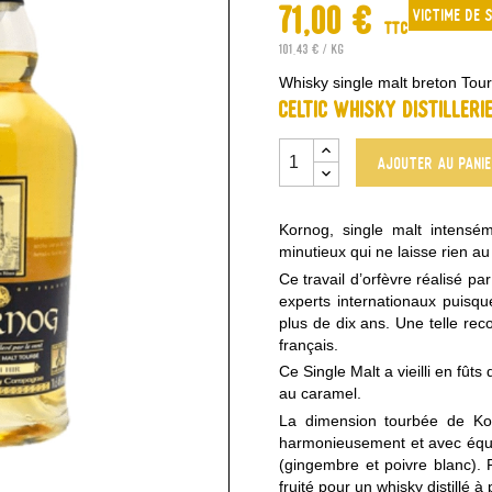
71,00 €
Victime de 
TTC
101,43 € / kg
Whisky single malt breton Tou
Celtic Whisky Distilleri
Ajouter au pani
Kornog, single malt intensém
minutieux qui ne laisse rien au
Ce travail d’orfèvre réalisé pa
experts internationaux puisqu
plus de dix ans. Une telle re
français.
Ce Single Malt a vieilli en fûts
au caramel.
La dimension tourbée de Ko
harmonieusement et avec équil
(gingembre et poivre blanc). P
fruité pour un whisky distillé à 