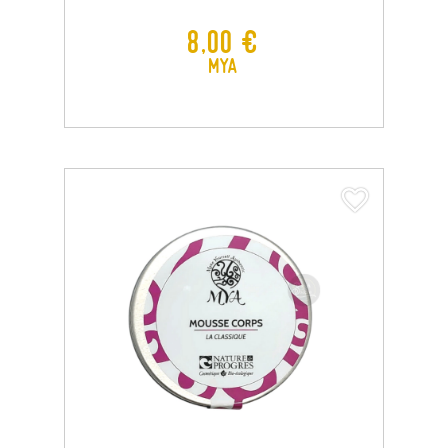
Prix
8,00 €
MYA
favorite_border