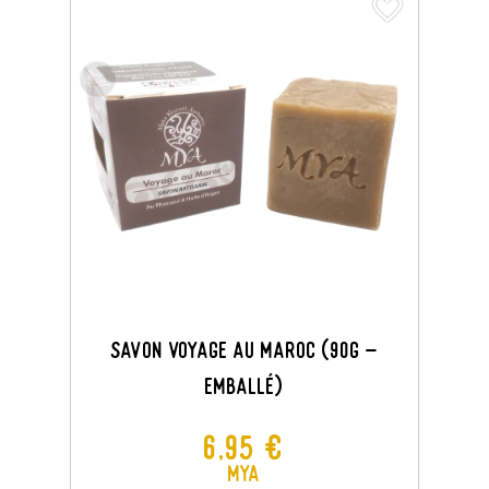
favorite_border
Savon Voyage Au Maroc (90G -
Emballé)
Prix
6,95 €
MYA