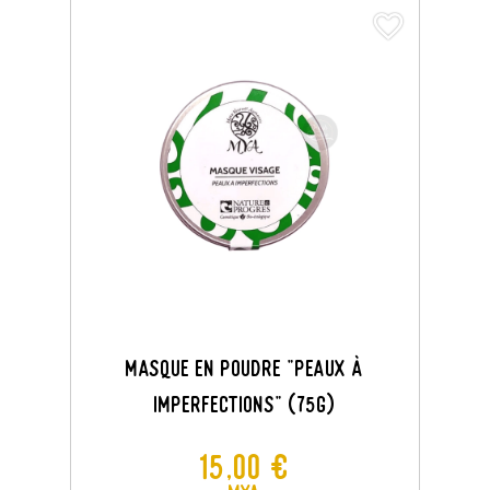
favorite_border
Masque En Poudre "Peaux À
Imperfections" (75G)
Prix
15,00 €