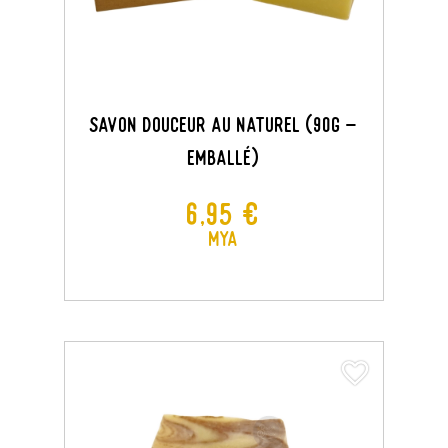
Savon Douceur Au Naturel (90G -
Emballé)
Prix
6,95 €
MYA
favorite_border