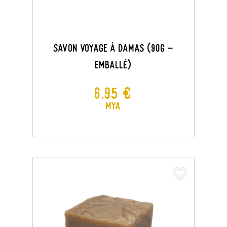
Savon Voyage À Damas (90G -
Emballé)
Prix
6,95 €
MYA
favorite_border