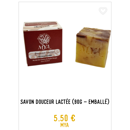
favorite_border
Savon Douceur Lactée (90G - Emballé)
Prix
5,50 €
MYA