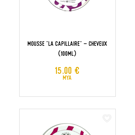
MOUSSE "LA CAPILLAIRE" - CHEVEUX
(100ML)
Prix
15,00 €
MYA
favorite_border