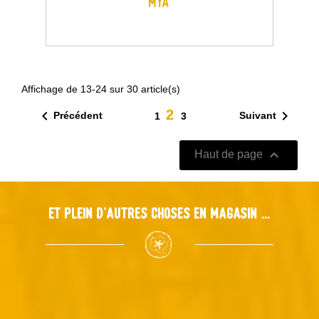
MYA
Affichage de 13-24 sur 30 article(s)
2


Précédent
Suivant
1
3

Haut de page
Et plein d'autres choses en magasin ...