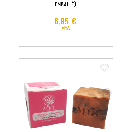
Emballé)
Prix
6,95 €
MYA
favorite_border