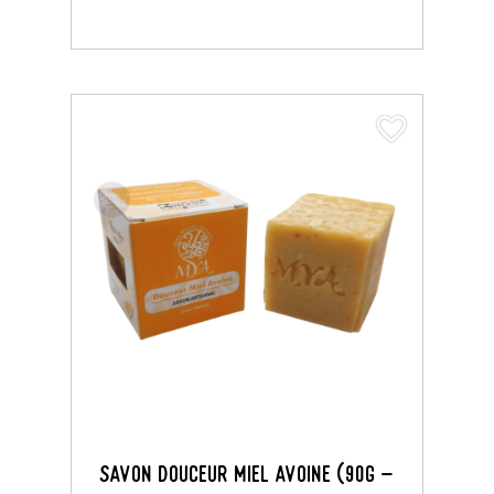
favorite_border
Savon Douceur Miel Avoine (90G -