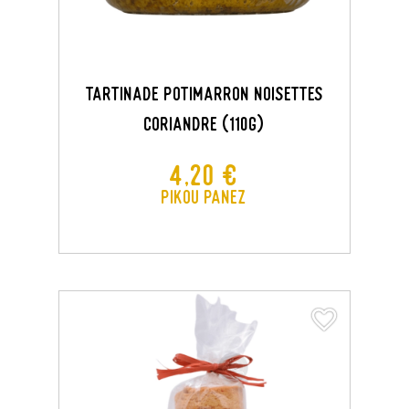
TARTINADE POTIMARRON NOISETTES
CORIANDRE (110G)
Prix
4,20 €
Pikou Panez
favorite_border
favorite_border