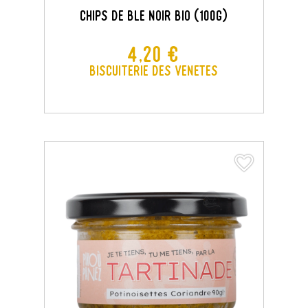
CHIPS DE BLE NOIR BIO (100G)
Prix
4,20 €
Biscuiterie des Venetes
favorite_border
favorite_border