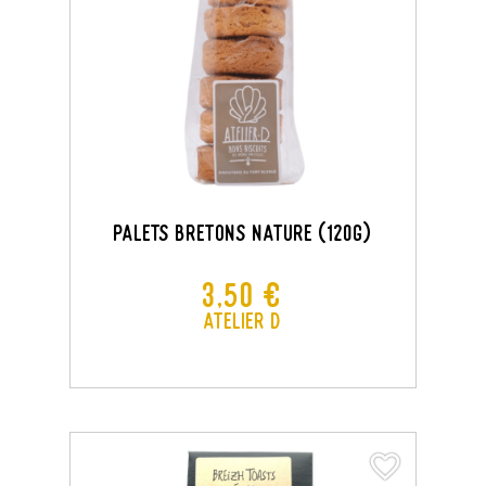
PALETS BRETONS NATURE (120G)
Prix
3,50 €
Atelier D
×
Créer une liste d'envies
×
Connexion
favorite_border
favorite_border