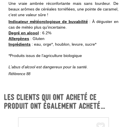
Une vraie ambrée réconfortante mais sans lourdeur. De
beaux arômes de céréales torréfiées, une pointe de caramel,
c’est une valeur sûre !
Indicateur météorologique de buvabilité
: À déguster en
cas de météo plus qu'incertaine.
Degré en alcool
: 6.2%
Allergènes
: Gluten
Ingrédients
: eau, orge*, houblon, levure, sucre*
*Produits issus de l’agriculture biologique
L'abus d'alcool est dangereux pour la santé.
Référence
88
Les clients qui ont acheté ce
produit ont également acheté...
favorite_border
favorite_border