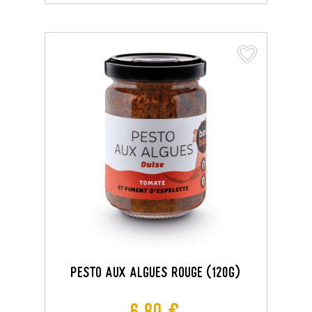
favorite_border
favorite_border
Pesto Aux Algues Rouge (120G)
Prix
6,80 €