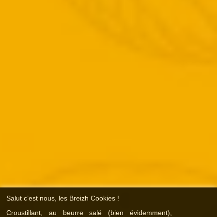
Salut c’est nous, les Breizh Cookies !
Croustillant, au beurre salé (bien évidemment),