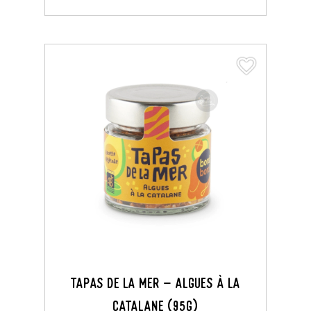
favorite_border
favorite_border
Tapas De La Mer - Algues À La
Catalane (95G)