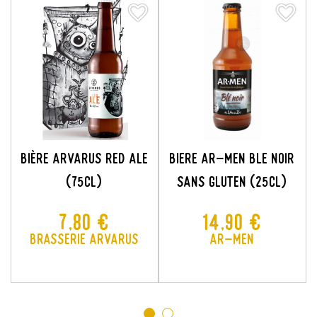
favorite_border
favorite_border
favorite_border
favorite_border
Bière Arvarus Red Ale
BIERE AR-MEN BLE NOIR
(75cl)
SANS GLUTEN (25cl)
Prix
Prix
7,80 €
14,90 €
Brasserie Arvarus
Ar-Men