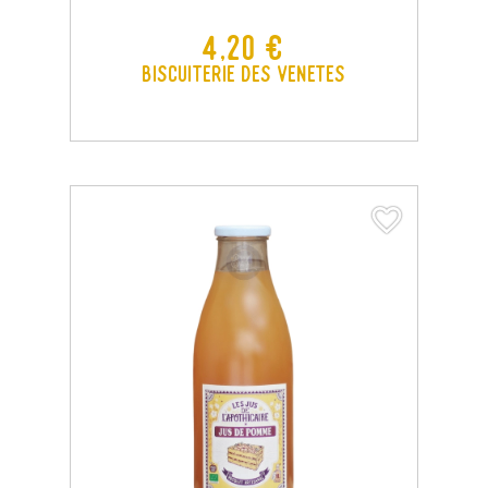
Prix
4,20 €
Biscuiterie des Venetes
favorite_border
favorite_border