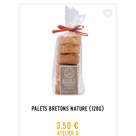
favorite_border
favorite_border
PALETS BRETONS NATURE (120G)
Prix
3,50 €
Atelier D