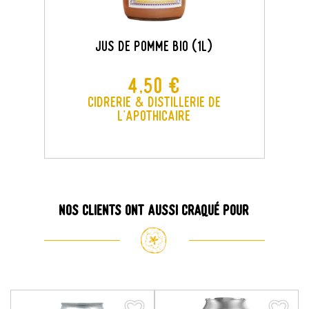
Jus De Pomme Bio (1L)
Prix
4,50 €
Cidrerie & Distillerie de
l'Apothicaire
Nos clients ont aussi craqué pour
favorite_border
favorite_border
favorite_border
favorite_border