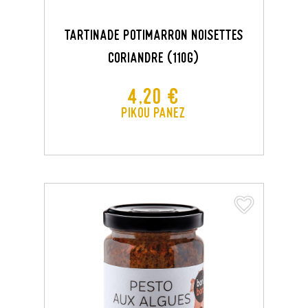
TARTINADE POTIMARRON NOISETTES
CORIANDRE (110G)
Prix
4,20 €
Pikou Panez
favorite_border
favorite_border