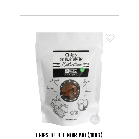
favorite_border
favorite_border
CHIPS DE BLE NOIR BIO (100G)