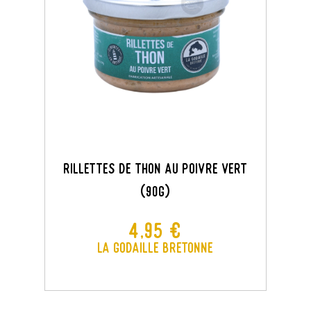
Rillettes De Thon Au Poivre Vert
(90g)
Prix
4,95 €
La Godaille Bretonne
×
Créer une liste d'envies
×
Connexion