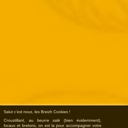
Salut c’est nous, les Breizh Cookies !
Croustillant, au beurre salé (bien évidemment),
locaux et bretons, on est la pour accompagner votre