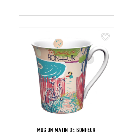
favorite_border
favorite_border
MUG UN MATIN DE BONHEUR