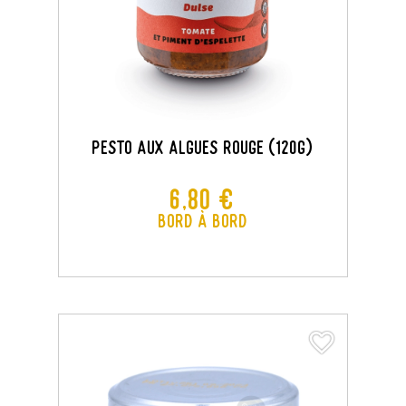
Pesto Aux Algues Rouge (120G)
Prix
6,80 €
Bord à Bord
favorite_border
favorite_border