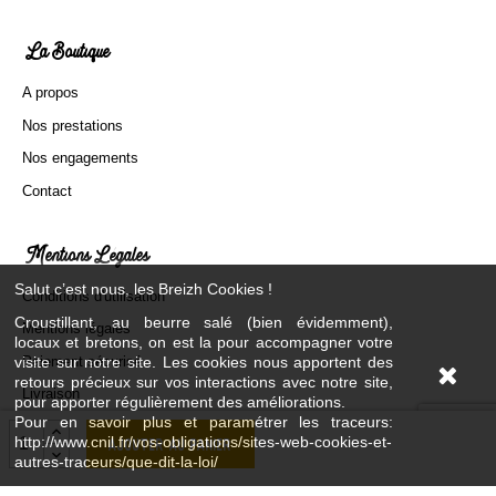
La Boutique
A propos
Nos prestations
Nos engagements
Contact
Mentions Légales
Salut c’est nous, les Breizh Cookies !
Conditions d'utilisation
Croustillant, au beurre salé (bien évidemment),
Mentions légales
locaux et bretons, on est la pour accompagner votre
Paiement sécurisé
visite sur notre site. Les cookies nous apportent des
retours précieux sur vos interactions avec notre site,
Livraison
pour apporter régulièrement des améliorations.
Pour en savoir plus et paramétrer les traceurs:
Plan du site
http://www.cnil.fr/vos-obligations/sites-web-cookies-et-
Ajouter au panier
autres-traceurs/que-dit-la-loi/