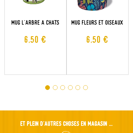
MUG L'ARBRE A CHATS
MUG FLEURS ET OISEAUX
Prix
Prix
6,50 €
6,50 €
×
Créer une liste d'envies
×
Connexion
×
Nom de la liste d'envies
Ajouter à ma liste d'envies
Vous devez être connecté pour ajouter des produits à
Et plein d'autres choses en magasin ...
votre liste d'envies.