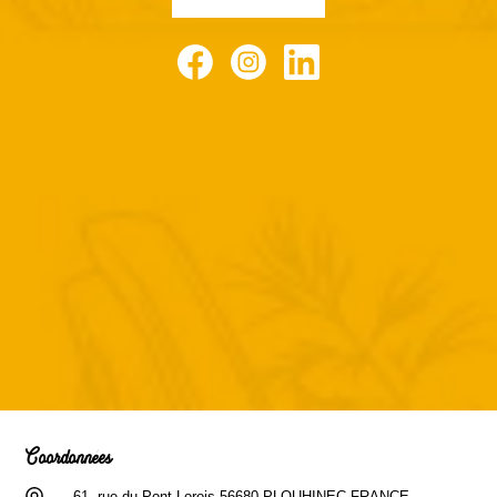
Facebook
Instagram
LinkedIn
Coordonnées
61, rue du Pont Lorois 56680 PLOUHINEC FRANCE